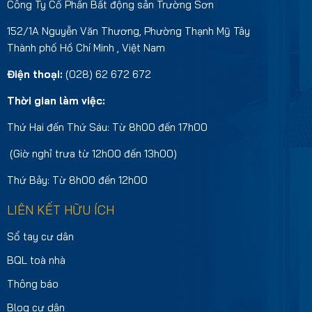
Công Ty Cổ Phần Bất động sản Trường Sơn
152/1A Nguyễn Văn Thương, Phường Thạnh Mỹ Tây
Thành phố Hồ Chí Minh , Việt Nam
Điện thoại:
(028) 62 672 672
Thời gian làm việc:
Thứ Hai đến Thứ Sáu: Từ 8h00 đến 17h00
(Giờ nghỉ trưa từ 12h00 đến 13h00)
Thứ Bảy: Từ 8h00 đến 12h00
LIÊN KẾT HỮU ÍCH
Sổ tay cư dân
BQL toà nhà
Thông báo
Blog cư dân